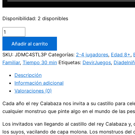
Disponibilidad:
2 disponibles
Añadir al carrito
SKU:
JDMC4STL3P
Categorías:
2-4 jugadores
,
Edad 8+
,
Familiar
,
Tiempo 30 min
Etiquetas:
DevirJuegos
,
Diadelni
Descripción
Información adicional
Valoraciones (0)
Cada año el rey Calabaza nos invita a su castillo para cel
cualquier monstruo que pinte algo en el mundo de las pesa
Los invitados van llegando al castillo del rey Calabaza y,
los suyos, vacilando de capa molona. Los monstruos del d