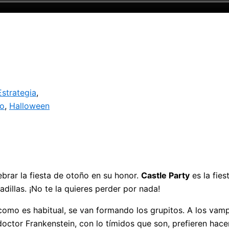
Estrategia
,
ño
,
Halloween
ebrar la fiesta de otoño en su honor.
Castle Party
es la fies
dillas. ¡No te la quieres perder por nada!
 como es habitual, se van formando los grupitos. A los vamp
octor Frankenstein, con lo tímidos que son, prefieren hace