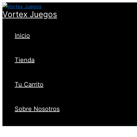
Ir
CASTLE
al
PARTY
Vortex Juegos
contenido
cantidad
Inicio
Tienda
Tu Carrito
Sobre Nosotros