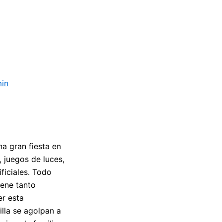
in
a gran fiesta en
, juegos de luces,
ficiales. Todo
iene tanto
er esta
lla se agolpan a