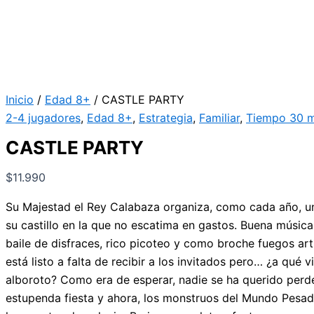
Inicio
/
Edad 8+
/ CASTLE PARTY
2-4 jugadores
,
Edad 8+
,
Estrategia
,
Familiar
,
Tiempo 30 m
CASTLE PARTY
$
11.990
Su Majestad el Rey Calabaza organiza, como cada año, un
su castillo en la que no escatima en gastos. Buena música
baile de disfraces, rico picoteo y como broche fuegos arti
está listo a falta de recibir a los invitados pero… ¿a qué v
alboroto? Como era de esperar, nadie se ha querido perd
estupenda fiesta y ahora, los monstruos del Mundo Pesadi