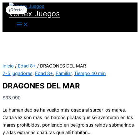
Ir
DRAGONES
El
El
¡Oferta!
¡Oferta!
al
DEL
precio
precio
Vortex Juegos
contenido
MAR
original
actual
cantidad
era:
es:
$22.990.
$18.000.
Inicio
/
Edad 8+
/ DRAGONES DEL MAR
2-5 jugadores
,
Edad 8+
,
Familiar
,
Tiempo 40 min
DRAGONES DEL MAR
$
33.990
La humanidad se ha vuelto más osada al surcar los mares.
Cada vez son más los barcos piratas que se aventuran en los
mares prohibidos, poniendo en peligro sus reinos submarinos
y a las extrañas criaturas que allí habitan…