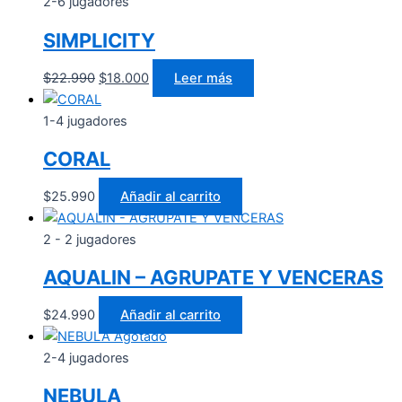
2-6 jugadores
SIMPLICITY
$
22.990
$
18.000
Leer más
1-4 jugadores
CORAL
$
25.990
Añadir al carrito
2 - 2 jugadores
AQUALIN – AGRUPATE Y VENCERAS
$
24.990
Añadir al carrito
Agotado
2-4 jugadores
NEBULA